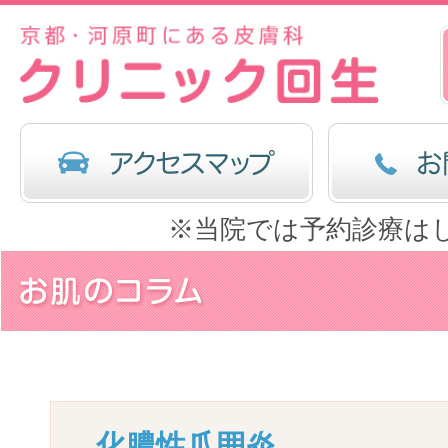
※当院では予約診療は
化膿性爪囲炎