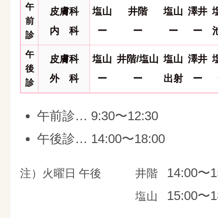
午
皮膚科
塩山
井階
塩山
澤井
前
内 科
ー
ー
ー
ー
診
午
皮膚科
塩山
井階/塩山
塩山
澤井
後
外 科
ー
ー
出射
ー
診
午前診… 9:30〜12:30
午後診… 14:00〜18:00
14:00〜1
注）火曜日 午後
井階
15:00〜1
塩山