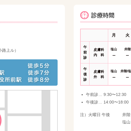
月
火
午
塩山
井階
皮膚科
小路上ル）
前
内 科
ー
ー
診
午
塩山
井階/
皮膚科
後
外 科
ー
ー
診
午前診… 9:30〜12:30
午後診… 14:00〜18:00
注）火曜日 午後
井階
塩山