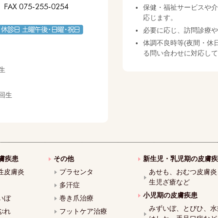
保健・福祉サービスや介
応じます。
必要に応じ、訪問診療や
体調不良時等(夜間・休
る問い合わせに対応して
生
回生
膚疾患
その他
新生児・乳児期の皮膚疾
性皮膚炎
プラセンタ
あせも、おむつ皮膚炎
生児ざ瘡など
多汗症
小児期の皮膚疾患
いぼ
巻き爪治療
みずいぼ、とびひ、水
ぶれ
フットケア治療