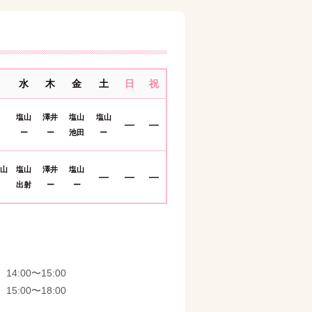
水
木
金
土
日
祝
塩山
澤井
塩山
塩山
―
―
ー
ー
池田
ー
塩山
塩山
澤井
塩山
―
―
―
出射
ー
ー
14:00〜15:00
15:00〜18:00