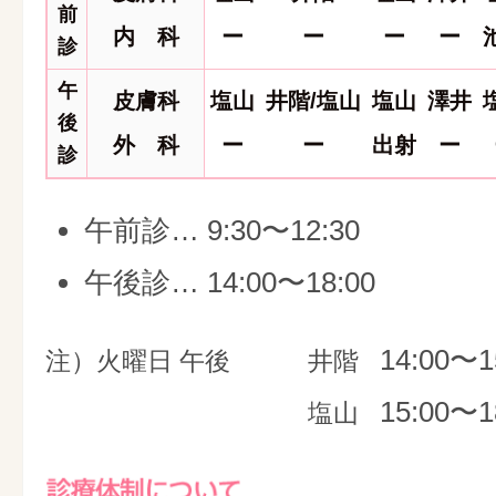
前
内 科
ー
ー
ー
ー
診
午
皮膚科
塩山
井階/塩山
塩山
澤井
後
外 科
ー
ー
出射
ー
診
午前診… 9:30〜12:30
午後診… 14:00〜18:00
14:00〜1
注）火曜日 午後
井階
15:00〜1
塩山