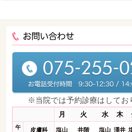
※当院では予約診療はしてお
月
火
水
木
午
皮膚科
塩山
井階
塩山
澤井