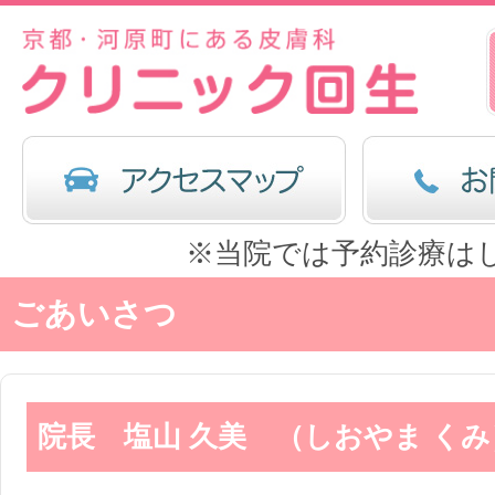
※当院では予約診療は
ごあいさつ
院長 塩山 久美 （しおやま くみ