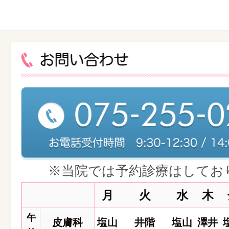
※当院では予約診療はしてお
月
火
水
木
午
皮膚科
塩山
井階
塩山
澤井