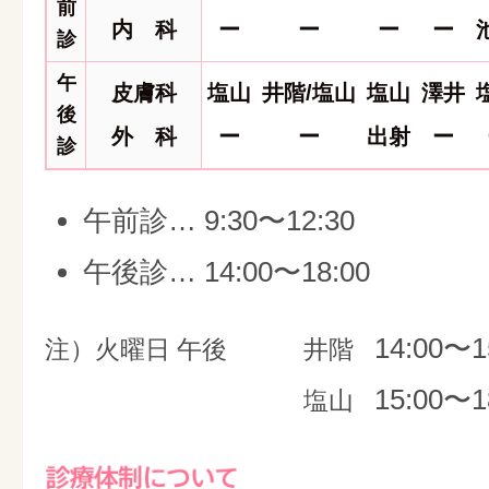
前
内 科
ー
ー
ー
ー
診
午
皮膚科
塩山
井階/塩山
塩山
澤井
後
外 科
ー
ー
出射
ー
診
午前診… 9:30〜12:30
午後診… 14:00〜18:00
14:00〜1
注）火曜日 午後
井階
15:00〜1
塩山