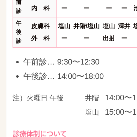
前
内 科
ー
ー
ー
ー
診
午
皮膚科
塩山
井階/塩山
塩山
澤井
後
外 科
ー
ー
出射
ー
診
午前診… 9:30〜12:30
午後診… 14:00〜18:00
14:00〜1
注）火曜日 午後
井階
15:00〜1
塩山