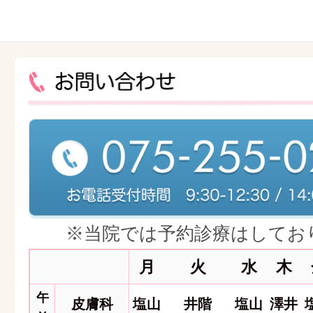
※当院では予約診療はしてお
月
火
水
木
午
皮膚科
塩山
井階
塩山
澤井