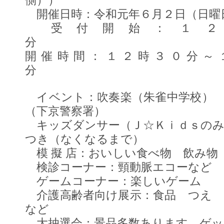
側））
開催日時：令和元年６月２日（日曜
受付開始：１２
開催時間：１２時３０分～
イベント：吹奏楽（朱雀中学校） 
（下京警察署）
キッズダンサー（Ｊ☆Ｋｉｄｓのみ
つき（なくなるまで）
模 擬 店：おいしい食べ物 飲み物
検診コーナー：頸動脈エコーなど
ゲームコーナー：楽し
介護高齢者向け展示：食品 つえ 
など
大抽選会：景品多数あります。ゲッ