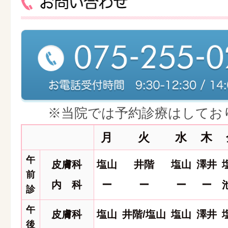
※当院では予約診療はしてお
月
火
水
木
午
皮膚科
塩山
井階
塩山
澤井
前
内 科
ー
ー
ー
ー
診
午
皮膚科
塩山
井階/塩山
塩山
澤井
後