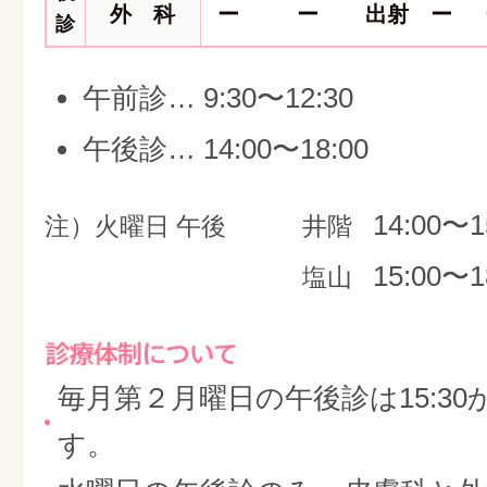
外 科
ー
ー
出射
ー
診
午前診… 9:30〜12:30
午後診… 14:00〜18:00
14:00〜1
注）火曜日 午後
井階
15:00〜1
塩山
毎月第２月曜日の午後診は15:30
す。