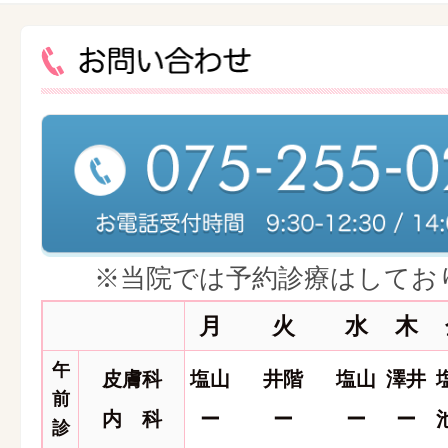
※当院では予約診療はしてお
月
火
水
木
午
皮膚科
塩山
井階
塩山
澤井
前
内 科
ー
ー
ー
ー
診