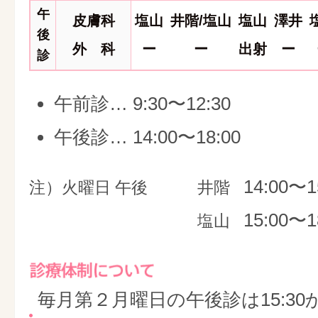
午
皮膚科
塩山
井階/塩山
塩山
澤井
後
外 科
ー
ー
出射
ー
診
午前診… 9:30〜12:30
午後診… 14:00〜18:00
14:00〜1
注）火曜日 午後
井階
15:00〜1
塩山
毎月第２月曜日の午後診は15:30