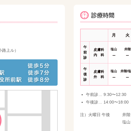
月
火
午
塩山
井階
皮膚科
小路上ル）
前
内 科
ー
ー
診
午
塩山
井階/
皮膚科
後
外 科
ー
ー
診
午前診… 9:30〜12:30
午後診… 14:00〜18:00
注）火曜日 午後
井階
塩山