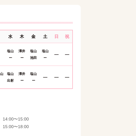
水
木
金
土
日
祝
塩山
澤井
塩山
塩山
―
―
ー
ー
池田
ー
塩山
塩山
澤井
塩山
―
―
―
出射
ー
ー
14:00〜15:00
15:00〜18:00