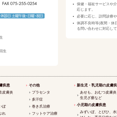
保健・福祉サービスや介
応じます。
必要に応じ、訪問診療や
体調不良時等(夜間・休
る問い合わせに対応して
生
回生
膚疾患
その他
新生児・乳児期の皮膚疾
性皮膚炎
プラセンタ
あせも、おむつ皮膚炎
生児ざ瘡など
多汗症
小児期の皮膚疾患
いぼ
巻き爪治療
みずいぼ、とびひ、水
ぶれ
フットケア治療