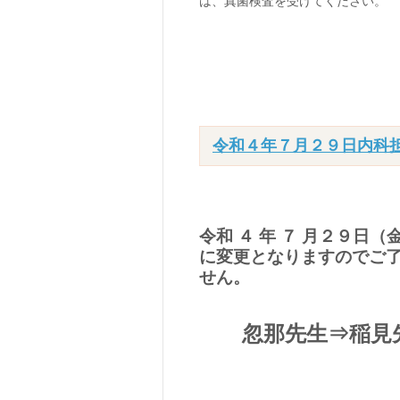
は、真菌検査を受けてください。
令和４年７月２９日内科
令和 ４ 年 ７ 月２９
に変更となりますのでご
せん。
忽那先生⇒稲見