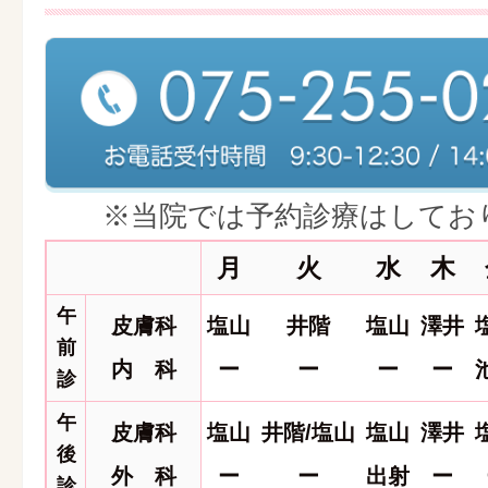
※当院では予約診療はしてお
月
火
水
木
午
皮膚科
塩山
井階
塩山
澤井
前
内 科
ー
ー
ー
ー
診
午
皮膚科
塩山
井階/塩山
塩山
澤井
後
外 科
ー
ー
出射
ー
診