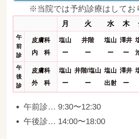
※当院では予約診療はしてお
月
火
水
木
午
皮膚科
塩山
井階
塩山
澤井
前
内 科
ー
ー
ー
ー
診
午
皮膚科
塩山
井階/塩山
塩山
澤井
後
外 科
ー
ー
出射
ー
診
午前診… 9:30〜12:30
午後診… 14:00〜18:00