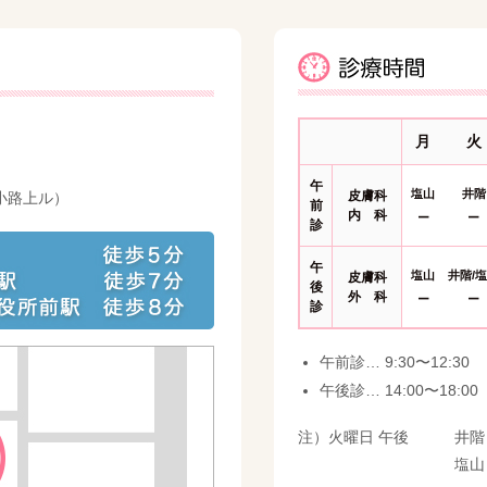
月
火
午
塩山
井階
皮膚科
小路上ル）
前
内 科
ー
ー
診
午
塩山
井階/
皮膚科
後
外 科
ー
ー
診
午前診… 9:30〜12:30
午後診… 14:00〜18:00
注）火曜日 午後
井階
塩山