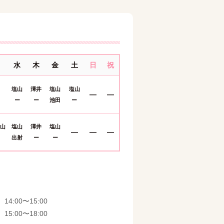
水
木
金
土
日
祝
塩山
澤井
塩山
塩山
―
―
ー
ー
池田
ー
塩山
塩山
澤井
塩山
―
―
―
出射
ー
ー
14:00〜15:00
15:00〜18:00