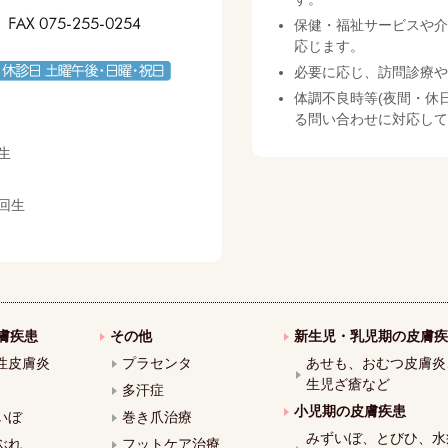
保健・福祉サービスや介
応じます。
必要に応じ、訪問診療や
体調不良時等(夜間・休
る問い合わせに対応して
生
回生
膚疾患
その他
新生児・乳児期の皮膚疾
性皮膚炎
プラセンタ
あせも、おむつ皮膚炎
生児ざ瘡など
多汗症
小児期の皮膚疾患
いぼ
巻き爪治療
みずいぼ、とびひ、水
ぶれ
フットケア治療