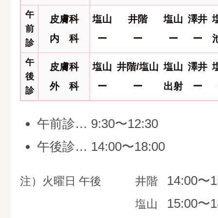
午
皮膚科
塩山
井階
塩山
澤井
前
内 科
ー
ー
ー
ー
診
午
皮膚科
塩山
井階/塩山
塩山
澤井
後
外 科
ー
ー
出射
ー
診
午前診… 9:30〜12:30
午後診… 14:00〜18:00
14:00〜1
注）火曜日 午後
井階
15:00〜1
塩山